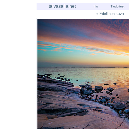
taivasalla.net
Info
Tiedotteet
« Edellinen kuva