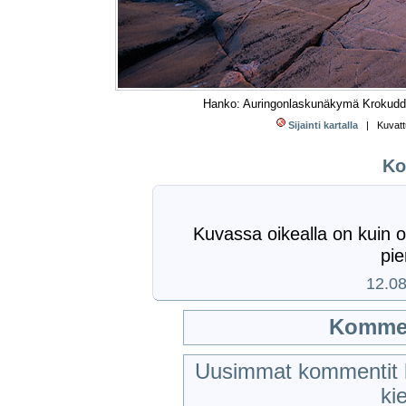
Hanko: Auringonlaskunäkymä Krokudden
Sijainti kartalla
| Kuvattu 
Ko
Kuvassa oikealla on kuin ol
pie
12.08
Kommen
Uusimmat kommentit k
kie