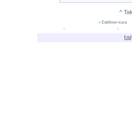
^ Ta
« Edellinen kuva
ta